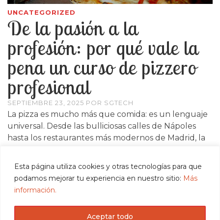
UNCATEGORIZED
De la pasión a la
profesión: por qué vale la
pena un curso de pizzero
profesional
SEPTIEMBRE 23, 2025
POR
SGTECH
La pizza es mucho más que comida: es un lenguaje
universal. Desde las bulliciosas calles de Nápoles
hasta los restaurantes más modernos de Madrid, la
pizza se ha convertido en un arte que mezcla
tradición, creatividad y técnica. Pero aunque …
Esta página utiliza cookies y otras tecnologías para que
podamos mejorar tu experiencia en nuestro sitio:
Más
LEER MÁS
información.
Aceptar todo