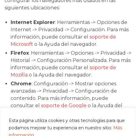
configurar los navegadores más usados en las
siguientes ubicaciones:
Internet Explorer
: Herramientas -> Opciones de
Internet -> Privacidad -> Configuración. Para más
información, puede consultar el
soporte de
Microsoft
o la Ayuda del navegador.
Firefox
: Herramientas -> Opciones -> Privacidad ->
Historial -> Configuración Personalizada. Para más
información, puede consultar el
soporte de
Mozilla
o la Ayuda del navegador.
Chrome
: Configuración -> Mostrar opciones
avanzadas -> Privacidad -> Configuración de
contenido. Para más información, puede
consultar el
soporte de Google
o la Ayuda del
navegador.
Esta página utiliza cookies y otras tecnologías para que
Safari
: Preferencias -> Seguridad. Para más
podamos mejorar tu experiencia en nuestro sitio:
Más
información, puede consultar el
soporte de
información.